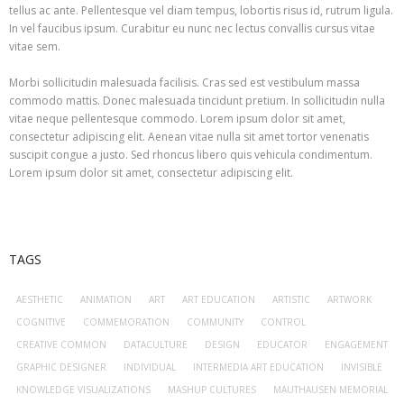
tellus ac ante. Pellentesque vel diam tempus, lobortis risus id, rutrum ligula.
In vel faucibus ipsum. Curabitur eu nunc nec lectus convallis cursus vitae
vitae sem.
Morbi sollicitudin malesuada facilisis. Cras sed est vestibulum massa
commodo mattis. Donec malesuada tincidunt pretium. In sollicitudin nulla
vitae neque pellentesque commodo. Lorem ipsum dolor sit amet,
consectetur adipiscing elit. Aenean vitae nulla sit amet tortor venenatis
suscipit congue a justo. Sed rhoncus libero quis vehicula condimentum.
Lorem ipsum dolor sit amet, consectetur adipiscing elit.
TAGS
AESTHETIC
ANIMATION
ART
ART EDUCATION
ARTISTIC
ARTWORK
COGNITIVE
COMMEMORATION
COMMUNITY
CONTROL
CREATIVE COMMON
DATACULTURE
DESIGN
EDUCATOR
ENGAGEMENT
GRAPHIC DESIGNER
INDIVIDUAL
INTERMEDIA ART EDUCATION
INVISIBLE
KNOWLEDGE VISUALIZATIONS
MASHUP CULTURES
MAUTHAUSEN MEMORIAL