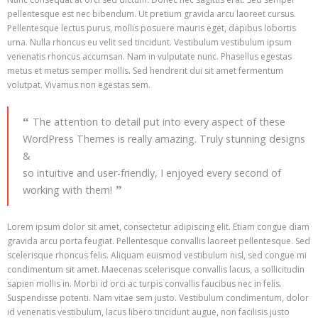
pellentesque est nec bibendum. Ut pretium gravida arcu laoreet cursus.
- Virtual School–kunstnetzwerk.at
Pellentesque lectus purus, mollis posuere mauris eget, dapibus lobortis
urna. Nulla rhoncus eu velit sed tincidunt. Vestibulum vestibulum ipsum
Open Access
venenatis rhoncus accumsan. Nam in vulputate nunc. Phasellus egestas
metus et metus semper mollis. Sed hendrerit dui sit amet fermentum
Photography
volutpat. Vivamus non egestas sem.
- 2024-25
The attention to detail put into every aspect of these
WordPress Themes is really amazing. Truly stunning designs
&
so intuitive and user-friendly, I enjoyed every second of
working with them!
Lorem ipsum dolor sit amet, consectetur adipiscing elit. Etiam congue diam
gravida arcu porta feugiat. Pellentesque convallis laoreet pellentesque. Sed
scelerisque rhoncus felis. Aliquam euismod vestibulum nisl, sed congue mi
condimentum sit amet. Maecenas scelerisque convallis lacus, a sollicitudin
sapien mollis in. Morbi id orci ac turpis convallis faucibus nec in felis.
Suspendisse potenti. Nam vitae sem justo. Vestibulum condimentum, dolor
id venenatis vestibulum, lacus libero tincidunt augue, non facilisis justo