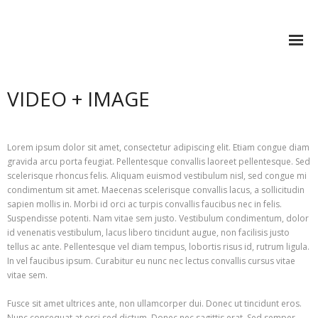
STEFAN SONVILLA-WEISS
VIDEO + IMAGE
Research
Books
Lorem ipsum dolor sit amet, consectetur adipiscing elit. Etiam congue diam
- Spaces of Commemoration and Communication
gravida arcu porta feugiat. Pellentesque convallis laoreet pellentesque. Sed
scelerisque rhoncus felis. Aliquam euismod vestibulum nisl, sed congue mi
- VIS-A-VIS Medien.Kunst.Bildung
condimentum sit amet. Maecenas scelerisque convallis lacus, a sollicitudin
sapien mollis in. Morbi id orci ac turpis convallis faucibus nec in felis.
- Synthesis and Nullification
Suspendisse potenti. Nam vitae sem justo. Vestibulum condimentum, dolor
id venenatis vestibulum, lacus libero tincidunt augue, non facilisis justo
- Mashup Cultures
tellus ac ante. Pellentesque vel diam tempus, lobortis risus id, rutrum ligula.
- Future Learning Spaces
In vel faucibus ipsum. Curabitur eu nunc nec lectus convallis cursus vitae
vitae sem.
- (IN)VISIBLE. Learning to act in the Metaverse
Fusce sit amet ultrices ante, non ullamcorper dui. Donec ut tincidunt eros.
- (e)Pedagogy–Visual Knowledge Building
Nunc consequat at orci sed dictum. Donec nec sagittis erat. Sed semper