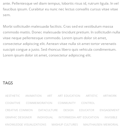
ante. Pellentesque vel diam tempus, lobortis risus id, rutrum ligula. In vel
faucibus ipsum. Curabitur eu nunc nec lectus convallis cursus vitae vitae
sem.
Morbi sollicitudin malesuada facilisis. Cras sed est vestibulum massa
commodo mattis. Donec malesuada tincidunt pretium. In sollicitudin nulla
vitae neque pellentesque commodo. Lorem ipsum dolor sit amet,
consectetur adipiscing elit. Aenean vitae nulla sit amet tortor venenatis
suscipit congue a justo. Sed rhoncus libero quis vehicula condimentum.
Lorem ipsum dolor sit amet, consectetur adipiscing elit.
TAGS
AESTHETIC
ANIMATION
ART
ART EDUCATION
ARTISTIC
ARTWORK
COGNITIVE
COMMEMORATION
COMMUNITY
CONTROL
CREATIVE COMMON
DATACULTURE
DESIGN
EDUCATOR
ENGAGEMENT
GRAPHIC DESIGNER
INDIVIDUAL
INTERMEDIA ART EDUCATION
INVISIBLE
KNOWLEDGE VISUALIZATIONS
MASHUP CULTURES
MAUTHAUSEN MEMORIAL