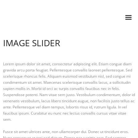
STEFAN SONVILLA-WEISS
IMAGE SLIDER
Research
Books
Lorem ipsum dolor sit amet, consectetur adipiscing elit. Etiam congue diam
- Spaces of Commemoration and Communication
gravida arcu porta feugiat. Pellentesque convallis laoreet pellentesque. Sed
scelerisque rhoncus felis. Aliquam euismod vestibulum nisl, sed congue mi
- VIS-A-VIS Medien.Kunst.Bildung
condimentum sit amet. Maecenas scelerisque convallis lacus, a sollicitudin
sapien mollis in. Morbi id orci ac turpis convallis faucibus nec in felis.
- Synthesis and Nullification
Suspendisse potenti. Nam vitae sem justo. Vestibulum condimentum, dolor id
venenatis vestibulum, lacus libero tincidunt augue, non facilisis justo tellus ac
- Mashup Cultures
ante. Pellentesque vel diam tempus, lobortis risus id, rutrum ligula. In vel
- Future Learning Spaces
faucibus ipsum. Curabitur eu nunc nec lectus convallis cursus vitae vitae
sem.
- (IN)VISIBLE. Learning to act in the Metaverse
Fusce sit amet ultrices ante, non ullamcorper dui. Donec ut tincidunt eros.
- (e)Pedagogy–Visual Knowledge Building
Nunc consequat at orci sed dictum. Donec nec sagittis erat. Sed semper