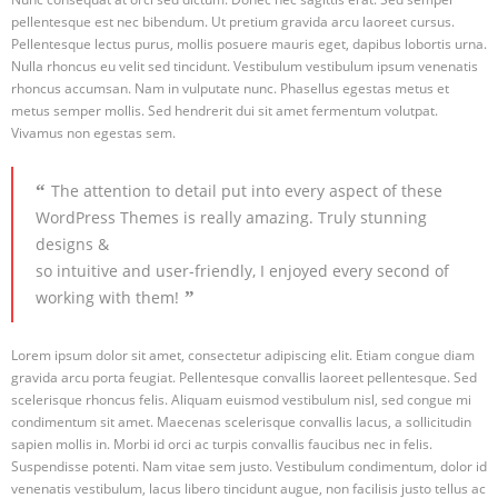
pellentesque est nec bibendum. Ut pretium gravida arcu laoreet cursus.
- Virtual School–kunstnetzwerk.at
Pellentesque lectus purus, mollis posuere mauris eget, dapibus lobortis urna.
Nulla rhoncus eu velit sed tincidunt. Vestibulum vestibulum ipsum venenatis
Open Access
rhoncus accumsan. Nam in vulputate nunc. Phasellus egestas metus et
metus semper mollis. Sed hendrerit dui sit amet fermentum volutpat.
Photography
Vivamus non egestas sem.
- 2024-25
The attention to detail put into every aspect of these
WordPress Themes is really amazing. Truly stunning
designs &
so intuitive and user-friendly, I enjoyed every second of
working with them!
Lorem ipsum dolor sit amet, consectetur adipiscing elit. Etiam congue diam
gravida arcu porta feugiat. Pellentesque convallis laoreet pellentesque. Sed
scelerisque rhoncus felis. Aliquam euismod vestibulum nisl, sed congue mi
condimentum sit amet. Maecenas scelerisque convallis lacus, a sollicitudin
sapien mollis in. Morbi id orci ac turpis convallis faucibus nec in felis.
Suspendisse potenti. Nam vitae sem justo. Vestibulum condimentum, dolor id
venenatis vestibulum, lacus libero tincidunt augue, non facilisis justo tellus ac